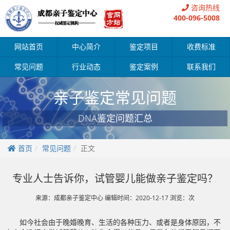
咨询热线
400-096-5008
网站首页
中心简介
鉴定项目
收费标准
常见问题
行业动态
鉴定案例
联系我们
亲子鉴定常见问题
DNA鉴定问题汇总
首页
常见问题
正文
专业人士告诉你，试管婴儿能做亲子鉴定吗？
来源：成都亲子鉴定中心 编辑时间：2020-12-17 浏览：
次
如今社会由于晚婚晚育、生活的各种压力、或者是身体原因，不