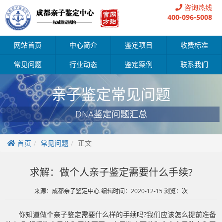
咨询热线
400-096-5008
网站首页
中心简介
鉴定项目
收费标准
常见问题
行业动态
鉴定案例
联系我们
亲子鉴定常见问题
DNA鉴定问题汇总
首页
常见问题
正文
求解：做个人亲子鉴定需要什么手续?
来源：成都亲子鉴定中心 编辑时间：2020-12-15 浏览：
次
你知道做个亲子鉴定需要什么样的手续吗?我们应该怎么提前准备