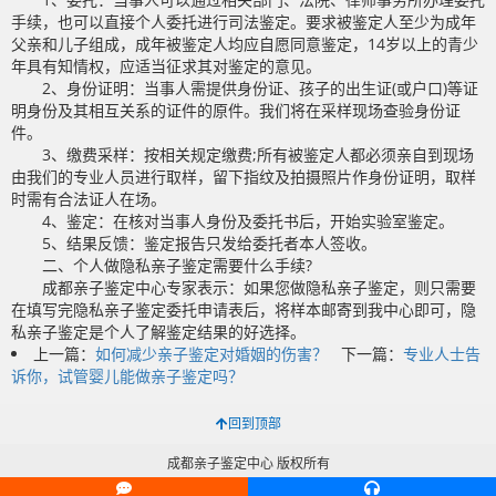
手续，也可以直接个人委托进行司法鉴定。要求被鉴定人至少为成年
父亲和儿子组成，成年被鉴定人均应自愿同意鉴定，14岁以上的青少
年具有知情权，应适当征求其对鉴定的意见。
2、身份证明：当事人需提供身份证、孩子的出生证(或户口)等证
明身份及其相互关系的证件的原件。我们将在采样现场查验身份证
件。
3、缴费采样：按相关规定缴费;所有被鉴定人都必须亲自到现场
由我们的专业人员进行取样，留下指纹及拍摄照片作身份证明，取样
时需有合法证人在场。
4、鉴定：在核对当事人身份及委托书后，开始实验室鉴定。
5、结果反馈：鉴定报告只发给委托者本人签收。
二、个人做隐私亲子鉴定需要什么手续?
成都亲子鉴定中心专家表示：如果您做隐私亲子鉴定，则只需要
在填写完隐私亲子鉴定委托申请表后，将样本邮寄到我中心即可，隐
私亲子鉴定是个人了解鉴定结果的好选择。
上一篇：
如何减少亲子鉴定对婚姻的伤害？
下一篇：
专业人士告
诉你，试管婴儿能做亲子鉴定吗？
回到顶部
成都亲子鉴定中心 版权所有