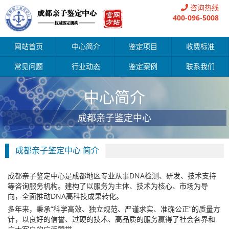
咨询热线
400-096-5008
网站首页
中心简介
鉴定项目
收费标准
常见问题
行业动态
鉴定案例
联系我们
中心简介
成都亲子鉴定中心
成都亲子鉴定中心 简介
成都亲子鉴定中心是成都地区专业从事DNA检测、研发、技术支持
等咨询服务机构。建构了以服务为主体、技术为核心、市场为导
向，全面推动DNA高科技成果转化。
多年来，秉承“科学高效、独立规范、严谨求实、准确公正”的质量方
针，以良好的信誉、过硬的技术、高品质的服务赢得了社会各界和