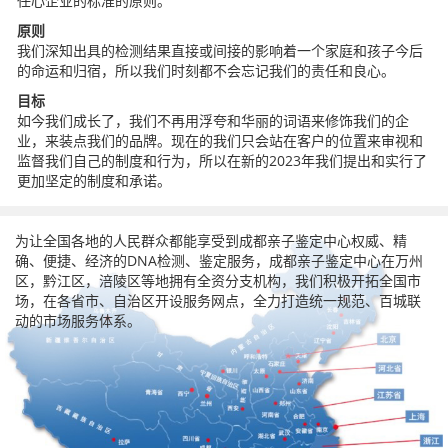
任心企业的标准的原则。
原则
我们深知出具的检测结果直接或间接的影响着一个家庭和孩子今后
的命运和归宿，所以我们时刻都不会忘记我们的责任和良心。
目标
如今我们成长了，我们不再用浮夸和华丽的词语来修饰我们的企
业，来装点我们的品牌。现在的我们只会站在客户的位置来审视和
监督我们自己的制度和行为，所以在新的2023年我们提出和实行了
更加坚定的制度和承诺。
为让全国各地的人民群众都能享受到成都亲子鉴定中心权威、精
确、便捷、经济的DNA检测、鉴定服务，成都亲子鉴定中心在万州
区，黔江区，涪陵区等地拥有全资分支机构，我们积极开拓全国市
场，在各省市、自治区开设服务网点，全力打造统一规范、百城联
动的市场服务体系。