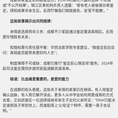
或“不公开结果”。锦江区某机构负责人透露：“曾有老人偷偷做孙辈鉴
定，得知结果非亲生后，反而叮嘱我们销毁报告，说‘家不能散’。”
这些故事揭示出共同规律：
亲情是选择而非义务：成都不少家庭通过鉴定厘清真相后，反而
更珍惜既有关系；
知情权需与责任感平衡：华西法医学院专家建议，“做鉴定前应自
问：真相是否能带来更好的人生”；
制度保障不可或缺：成都已推行“鉴定前心理咨询”服务，2024年
起司法鉴定需同步提供家庭调解资源清单。
结语：比血缘更重要的，是爱的能力
在成都的街头巷尾，这些关于亲情的故事仍在继续。有人用鉴定
确认血脉，有人用它解开误会，更多人从中学会如何用更成熟的方式
去爱。正如武侯区一位选择接纳非亲生子女的父亲所言：“DNA只能决
定谁把孩子带到世上，而谁配得上‘父母’这个称呼，需要一辈子去证
明。”