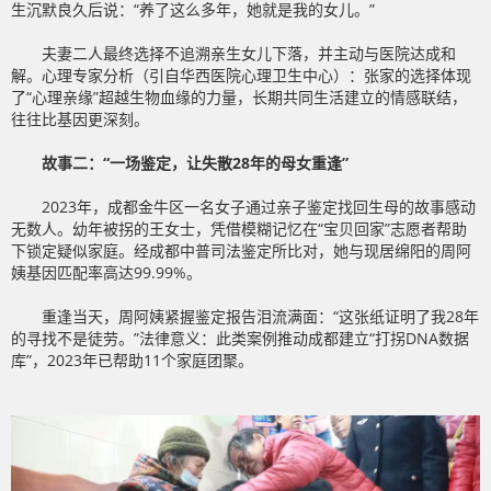
生沉默良久后说：“养了这么多年，她就是我的女儿。”
夫妻二人最终选择不追溯亲生女儿下落，并主动与医院达成和
解。心理专家分析（引自华西医院心理卫生中心）：张家的选择体现
了“心理亲缘”超越生物血缘的力量，长期共同生活建立的情感联结，
往往比基因更深刻。
故事二：“一场鉴定，让失散28年的母女重逢”
2023年，成都金牛区一名女子通过亲子鉴定找回生母的故事感动
无数人。幼年被拐的王女士，凭借模糊记忆在“宝贝回家”志愿者帮助
下锁定疑似家庭。经成都中普司法鉴定所比对，她与现居绵阳的周阿
姨基因匹配率高达99.99%。
重逢当天，周阿姨紧握鉴定报告泪流满面：“这张纸证明了我28年
的寻找不是徒劳。”法律意义：此类案例推动成都建立“打拐DNA数据
库”，2023年已帮助11个家庭团聚。