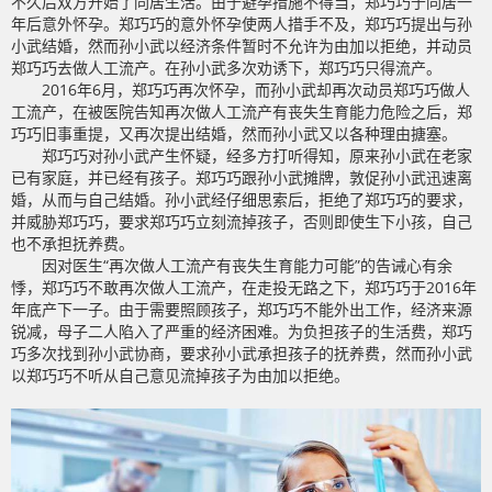
不久后双方开始了同居生活。由于避孕措施不得当，郑巧巧于同居一
年后意外怀孕。郑巧巧的意外怀孕使两人措手不及，郑巧巧提出与孙
小武结婚，然而孙小武以经济条件暂时不允许为由加以拒绝，并动员
郑巧巧去做人工流产。在孙小武多次劝诱下，郑巧巧只得流产。
2016年6月，郑巧巧再次怀孕，而孙小武却再次动员郑巧巧做人
工流产，在被医院告知再次做人工流产有丧失生育能力危险之后，郑
巧巧旧事重提，又再次提出结婚，然而孙小武又以各种理由搪塞。
郑巧巧对孙小武产生怀疑，经多方打听得知，原来孙小武在老家
已有家庭，并已经有孩子。郑巧巧跟孙小武摊牌，敦促孙小武迅速离
婚，从而与自己结婚。孙小武经仔细思索后，拒绝了郑巧巧的要求，
并威胁郑巧巧，要求郑巧巧立刻流掉孩子，否则即使生下小孩，自己
也不承担抚养费。
因对医生“再次做人工流产有丧失生育能力可能”的告诫心有余
悸，郑巧巧不敢再次做人工流产，在走投无路之下，郑巧巧于2016年
年底产下一子。由于需要照顾孩子，郑巧巧不能外出工作，经济来源
锐减，母子二人陷入了严重的经济困难。为负担孩子的生活费，郑巧
巧多次找到孙小武协商，要求孙小武承担孩子的抚养费，然而孙小武
以郑巧巧不听从自己意见流掉孩子为由加以拒绝。