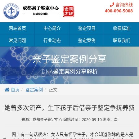
咨询热线
400-096-5008
网站首页
中心简介
鉴定项目
收费标准
常见问题
行业动态
鉴定案例
联系我们
亲子鉴定案例分享
DNA鉴定案例分享解析
首页
鉴定案例
正文
她曾多次流产，生下孩子后借亲子鉴定争抚养费
来源：成都亲子鉴定中心 编辑时间：2020-09-10 浏览：
次
网上有一句话很火：女人只有怀孕生子，才会知道你嫁的是人是