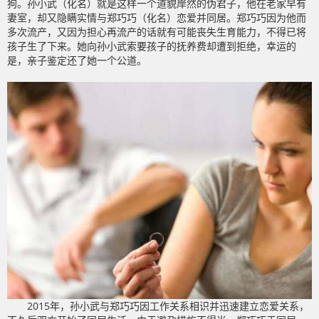
狗。孙小武（化名）就是这样一个道貌岸然的伪君子，他在老家早有
妻室，却又隐瞒实情与郑巧巧（化名）恋爱并同居。郑巧巧因为他而
多次流产，又因为担心再流产的话就有可能丧失生育能力，不得已将
孩子生了下来。她向孙小武索要孩子的抚养费却遭到拒绝，幸运的
是，亲子鉴定还了她一个公道。
2015年，孙小武与郑巧巧因工作关系相识并迅速建立恋爱关系，