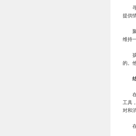
寻求
提供
聚焦
维持
孩子
的。
结
在成
工具
对和
在做