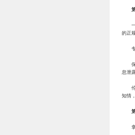
第三
一旦
的正
专业
保密
息泄
伦理
知情
第四
拿到