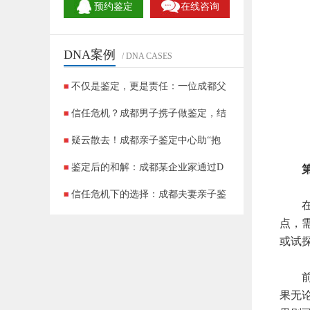
预约鉴定
在线咨询
DNA案例
/ DNA CASES
不仅是鉴定，更是责任：一位成都父
信任危机？成都男子携子做鉴定，结
疑云散去！成都亲子鉴定中心助“抱
鉴定后的和解：成都某企业家通过D
第一
信任危机下的选择：成都夫妻亲子鉴
在拨
成都DNA鉴定实录：90后夫妻的＂非亲生
点，
或试
前者
果无