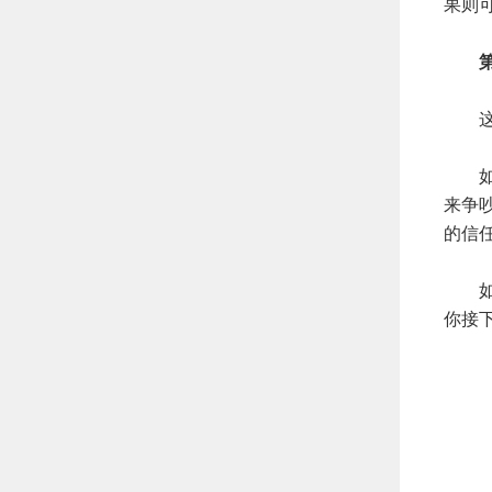
果则
第二
这是
如果
来争
的信
如果
你接