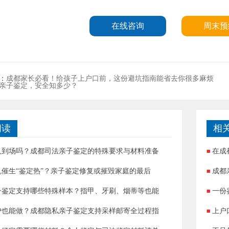
在线咨询
周末预
：
成都家长必看！给孩子上户口前，这份避坑指南能省去你很多麻烦
下
亲子鉴定，安全知多少？
阅读
相
人到场吗？成都司法亲子鉴定的特殊要求与材料准备
在成
机催生“鉴定热”？亲子鉴定修复或摧毁家庭的最后
成都
子鉴定支持哪些特殊样本？指甲、牙刷、烟蒂等也能
一份
户也能做？成都隐私亲子鉴定支持采样邮寄全过程指
上户