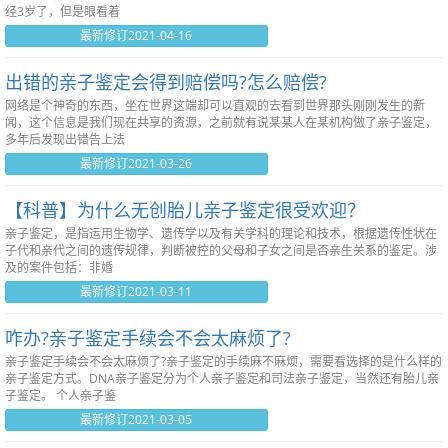
经3岁了，但是眼看着
最新修订2021-04-16
出错的亲子鉴定会得到赔偿吗?怎么赔偿?
网络是个神奇的东西，坐在世界这端却可以直观的去看到世界那头刚刚发生的新
闻，这个信息是我们现在共享的资源，之前就有说某某人在某机构做了亲子鉴定，
多年后发现出错告上法
最新修订2021-03-26
【科普】为什么无创胎儿亲子鉴定很受欢迎？
亲子鉴定，是指运用生物学、遗传学以及有关学科的理论和技术，根据遗传性状在
子代和亲代之间的遗传规律，判断被控的父母和子女之间是否亲生关系的鉴定。涉
及的案件包括：非婚
最新修订2021-03-11
咋办?亲子鉴定手续会不会太麻烦了?
亲子鉴定手续会不会太麻烦了?亲子鉴定的手续麻不麻烦，需要看选择的是什么样的
亲子鉴定方式。DNA亲子鉴定分为个人亲子鉴定和司法亲子鉴定，当然还有胎儿亲
子鉴定。 个人亲子鉴
最新修订2021-03-05