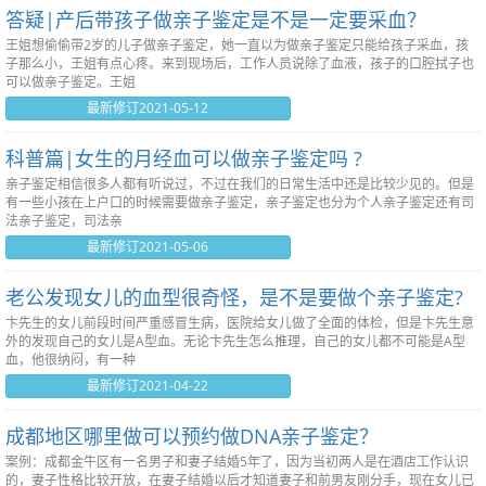
答疑|产后带孩子做亲子鉴定是不是一定要采血？
王姐想偷偷带2岁的儿子做亲子鉴定，她一直以为做亲子鉴定只能给孩子采血，孩
子那么小，王姐有点心疼。来到现场后，工作人员说除了血液，孩子的口腔拭子也
可以做亲子鉴定。王姐
最新修订2021-05-12
科普篇|女生的月经血可以做亲子鉴定吗 ?
亲子鉴定相信很多人都有听说过，不过在我们的日常生活中还是比较少见的。但是
有一些小孩在上户口的时候需要做亲子鉴定，亲子鉴定也分为个人亲子鉴定还有司
法亲子鉴定，司法亲
最新修订2021-05-06
老公发现女儿的血型很奇怪，是不是要做个亲子鉴定?
卞先生的女儿前段时间严重感冒生病，医院给女儿做了全面的体检，但是卞先生意
外的发现自己的女儿是A型血。无论卞先生怎么推理，自己的女儿都不可能是A型
血，他很纳闷，有一种
最新修订2021-04-22
成都地区哪里做可以预约做DNA亲子鉴定？
案例：成都金牛区有一名男子和妻子结婚5年了，因为当初两人是在酒店工作认识
的，妻子性格比较开放，在妻子结婚以后才知道妻子和前男友刚分手，现在女儿已