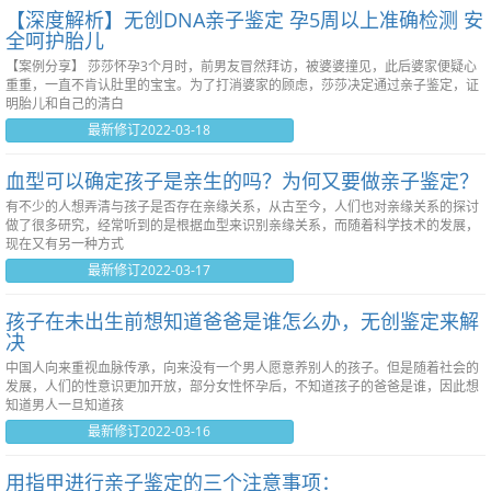
【深度解析】无创DNA亲子鉴定 孕5周以上准确检测 安
全呵护胎儿
【案例分享】 莎莎怀孕3个月时，前男友冒然拜访，被婆婆撞见，此后婆家便疑心
重重，一直不肯认肚里的宝宝。为了打消婆家的顾虑，莎莎决定通过亲子鉴定，证
明胎儿和自己的清白
最新修订2022-03-18
血型可以确定孩子是亲生的吗？为何又要做亲子鉴定？
有不少的人想弄清与孩子是否存在亲缘关系，从古至今，人们也对亲缘关系的探讨
做了很多研究，经常听到的是根据血型来识别亲缘关系，而随着科学技术的发展，
现在又有另一种方式
最新修订2022-03-17
孩子在未出生前想知道爸爸是谁怎么办，无创鉴定来解
决
中国人向来重视血脉传承，向来没有一个男人愿意养别人的孩子。但是随着社会的
发展，人们的性意识更加开放，部分女性怀孕后，不知道孩子的爸爸是谁，因此想
知道男人一旦知道孩
最新修订2022-03-16
用指甲进行亲子鉴定的三个注意事项：