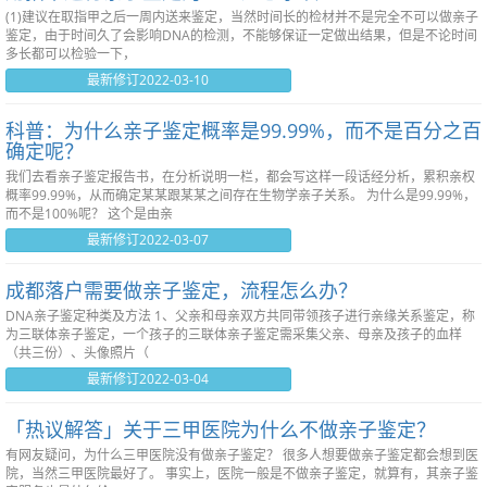
(1)建议在取指甲之后一周内送来鉴定，当然时间长的检材并不是完全不可以做亲子
鉴定，由于时间久了会影响DNA的检测，不能够保证一定做出结果，但是不论时间
多长都可以检验一下，
最新修订2022-03-10
科普：为什么亲子鉴定概率是99.99%，而不是百分之百
确定呢？
我们去看亲子鉴定报告书，在分析说明一栏，都会写这样一段话经分析，累积亲权
概率99.99%，从而确定某某跟某某之间存在生物学亲子关系。 为什么是99.99%，
而不是100%呢？ 这个是由亲
最新修订2022-03-07
成都落户需要做亲子鉴定，流程怎么办？
DNA亲子鉴定种类及方法 1、父亲和母亲双方共同带领孩子进行亲缘关系鉴定，称
为三联体亲子鉴定，一个孩子的三联体亲子鉴定需采集父亲、母亲及孩子的血样
（共三份）、头像照片（
最新修订2022-03-04
「热议解答」关于三甲医院为什么不做亲子鉴定？
有网友疑问，为什么三甲医院没有做亲子鉴定？ 很多人想要做亲子鉴定都会想到医
院，当然三甲医院最好了。 事实上，医院一般是不做亲子鉴定，就算有，其亲子鉴