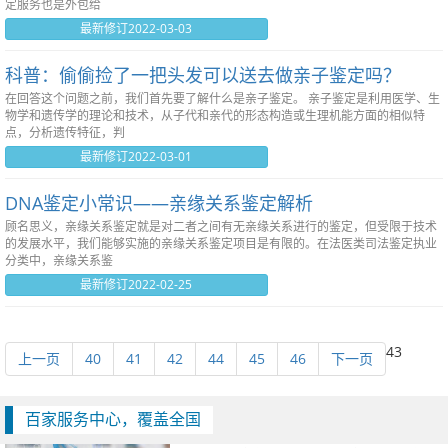
定服务也是外包给
最新修订2022-03-03
科普：偷偷捡了一把头发可以送去做亲子鉴定吗？
在回答这个问题之前，我们首先要了解什么是亲子鉴定。 亲子鉴定是利用医学、生
物学和遗传学的理论和技术，从子代和亲代的形态构造或生理机能方面的相似特
点，分析遗传特征，判
最新修订2022-03-01
DNA鉴定小常识——亲缘关系鉴定解析
顾名思义，亲缘关系鉴定就是对二者之间有无亲缘关系进行的鉴定，但受限于技术
的发展水平，我们能够实施的亲缘关系鉴定项目是有限的。在法医类司法鉴定执业
分类中，亲缘关系鉴
最新修订2022-02-25
43
上一页
40
41
42
44
45
46
下一页
百家服务中心，覆盖全国