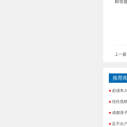
和导
上一篇
推荐
必须本
信任危
成都亲
足不出