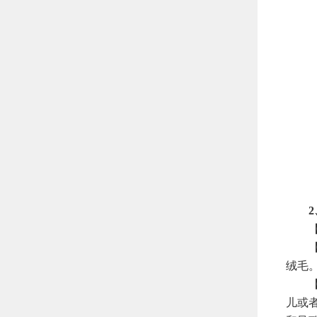
2、
【时
【方
绒毛
【特
儿或