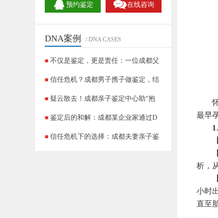
预约鉴定
在线咨询
DNA案例
/ DNA CASES
不仅是鉴定，更是责任：一位成都父
信任危机？成都男子携子做鉴定，结
疑云散去！成都亲子鉴定中心助“抱
怀孕
最早
鉴定后的和解：成都某企业家通过D
1、
信任危机下的选择：成都夫妻亲子鉴
【时
【方
成都DNA鉴定实录：90后夫妻的＂非亲生
析，
【特
小时
直至