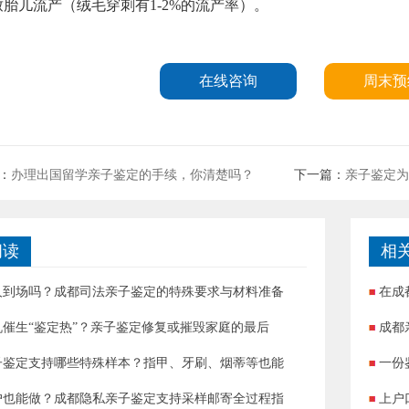
致胎儿流产（绒毛穿刺有1-2%的流产率）。
在线咨询
周末预
：
办理出国留学亲子鉴定的手续，你清楚吗？
下一篇：
亲子鉴定为
阅读
相
人到场吗？成都司法亲子鉴定的特殊要求与材料准备
在成
机催生“鉴定热”？亲子鉴定修复或摧毁家庭的最后
成都
子鉴定支持哪些特殊样本？指甲、牙刷、烟蒂等也能
一份
户也能做？成都隐私亲子鉴定支持采样邮寄全过程指
上户