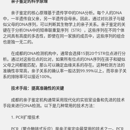
亲子鉴定的科学原理
亲子鉴定的核心原理基于遗传学中的DNA分析。每个人的DNA
中，一半遗传自父亲，另一半遗传自母亲。因此，通过对比孩子与疑
似父母的DNA序列，可以判断其生物学上的亲子关系。亲子鉴定的关
键在于分析DNA中的短串联重复序列（STR），这些序列在不同个体
之间具有高度的多态性，即使在同一家族的成员中，这些序列的组合
也是独一无二的。
在成都的DNA检测机构中，通常会选择15到20个STR位点进行分
析。通过对这些位点的比对，如果所有位点的DNA序列在孩子和疑似
父母之间都能匹配，那么可以确定血缘关系的存在。这种检测方法的
准确性非常高，亲子关系的确认率一般达到99.99%以上，而非亲子关
系的排除率可以接近100%。
技术手段：提高准确性的关键
成都的亲子鉴定机构通常采用现代化的实验室设备和先进的技术
手段来进行DNA检测。以下是几种常用的技术方法：
1. PCR扩增技术
PCR（聚合酶链式反应）是亲子鉴定中最常用的技术之一。PCR