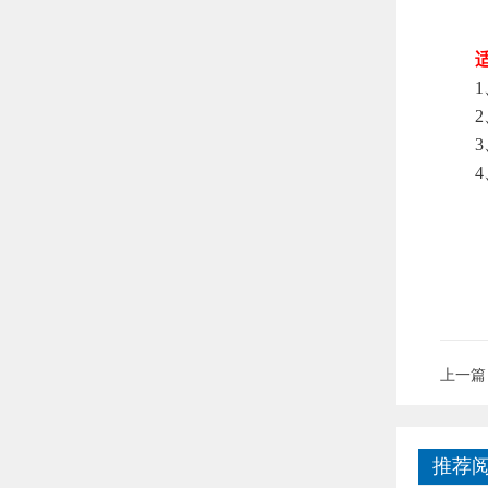
适
1、
2、
3、
4、
上一篇
推荐