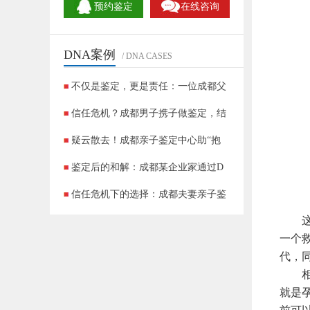
预约鉴定
在线咨询
DNA案例
/ DNA CASES
不仅是鉴定，更是责任：一位成都父
信任危机？成都男子携子做鉴定，结
疑云散去！成都亲子鉴定中心助“抱
鉴定后的和解：成都某企业家通过D
信任危机下的选择：成都夫妻亲子鉴
这是
成都DNA鉴定实录：90后夫妻的＂非亲生
一个
代，
相比
就是