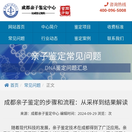
咨询热线
400-096-5008
网站首页
中心简介
鉴定项目
收费标准
常见问题
行业动态
鉴定案例
联系我们
亲子鉴定常见问题
DNA鉴定问题汇总
首页
常见问题
正文
成都亲子鉴定的步骤和流程：从采样到结果解读
来源：成都亲子鉴定中心 编辑时间：2024-09-29 浏览：
次
随着现代科技的发展，亲子鉴定技术在成都得到了广泛应用。亲