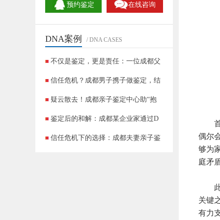
预约鉴定
在线咨询
DNA案例
/ DNA CASES
不仅是鉴定，更是责任：一位成都父
信任危机？成都男子携子做鉴定，结
疑云散去！成都亲子鉴定中心助“抱
鉴定后的和解：成都某企业家通过D
首先
偶尔
信任危机下的选择：成都夫妻亲子鉴
够为
成都DNA鉴定实录：90后夫妻的＂非亲生
庭矛
此外
关键
有力