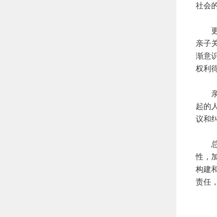
社会
更重
亲子
渐意
权利
亲子
起的
议和
总而
性，
构建
责任