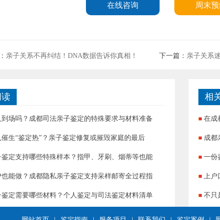
在线咨询
周末预
：
亲子关系不再纠结！DNA数据告诉你真相！
下一篇：
亲子关系迷
阅读
相
人到场吗？成都司法亲子鉴定的特殊要求与材料准备
在成
机催生“鉴定热”？亲子鉴定修复或摧毁家庭的最后
成都
子鉴定支持哪些特殊样本？指甲、牙刷、烟蒂等也能
一份
户也能做？成都隐私亲子鉴定支持采样邮寄全过程指
上户
子鉴定需要哪些材料？个人鉴定与司法鉴定材料清单
不只
网站首页
|
鉴定指南
|
服务项目
|
联系我们
|
鉴定案例
|