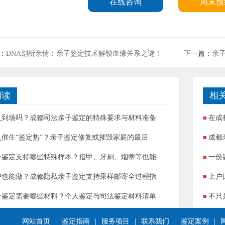
在线咨询
周末预
：
DNA剖析亲情：亲子鉴定技术解锁血缘关系之谜！
下一篇：
亲
阅读
相
人到场吗？成都司法亲子鉴定的特殊要求与材料准备
在成
机催生“鉴定热”？亲子鉴定修复或摧毁家庭的最后
成都
子鉴定支持哪些特殊样本？指甲、牙刷、烟蒂等也能
一份
户也能做？成都隐私亲子鉴定支持采样邮寄全过程指
上户
子鉴定需要哪些材料？个人鉴定与司法鉴定材料清单
不只
网站首页
|
鉴定指南
|
服务项目
|
联系我们
|
鉴定案例
|