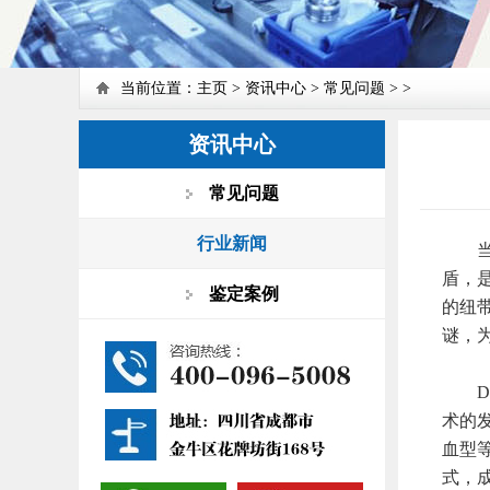
当前位置：
主页
>
资讯中心
>
常见问题
> >
资讯中心
常见问题
行业新闻
当我
盾，
鉴定案例
的纽
谜，
DN
术的
血型
式，