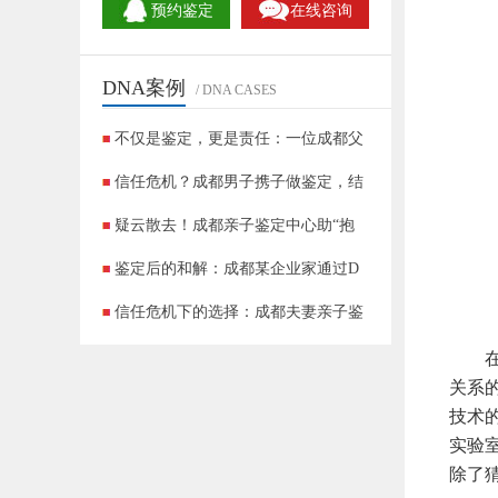
预约鉴定
在线咨询
DNA案例
/ DNA CASES
不仅是鉴定，更是责任：一位成都父
信任危机？成都男子携子做鉴定，结
疑云散去！成都亲子鉴定中心助“抱
鉴定后的和解：成都某企业家通过D
信任危机下的选择：成都夫妻亲子鉴
成都DNA鉴定实录：90后夫妻的＂非亲生
在现
关系
技术
实验
除了