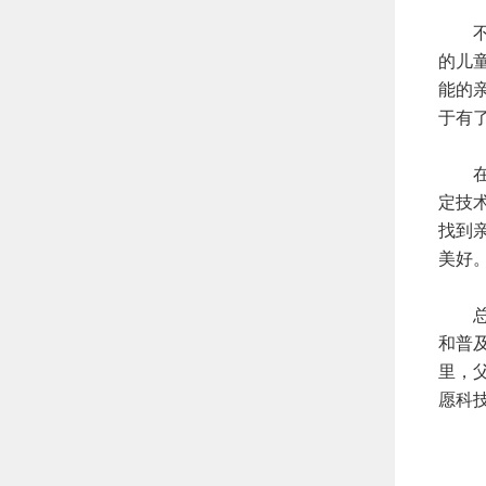
不仅
的儿
能的
于有
在生
定技
找到
美好
总而
和普
里，
愿科