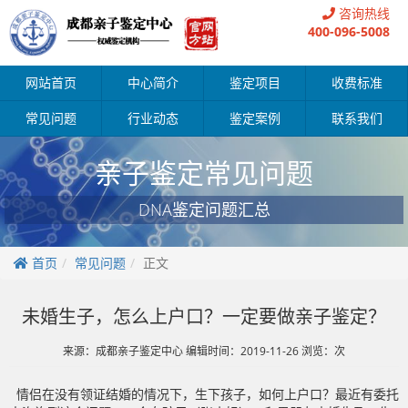
咨询热线
400-096-5008
网站首页
中心简介
鉴定项目
收费标准
常见问题
行业动态
鉴定案例
联系我们
亲子鉴定常见问题
DNA鉴定问题汇总
首页
常见问题
正文
未婚生子，怎么上户口？一定要做亲子鉴定？
来源：成都亲子鉴定中心 编辑时间：2019-11-26 浏览：
次
情侣在没有领证结婚的情况下，生下孩子，如何上户口？
最近有委托