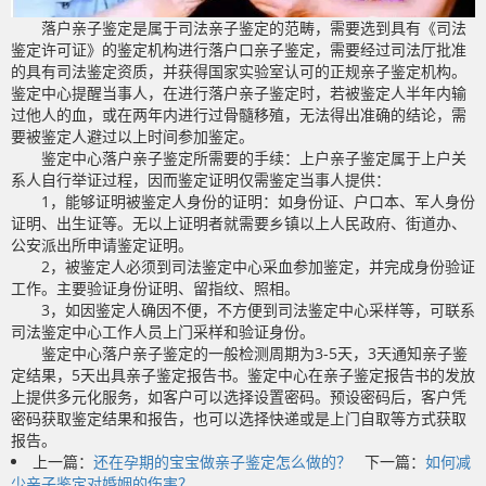
落户亲子鉴定是属于司法亲子鉴定的范畴，需要选到具有《司法
鉴定许可证》的鉴定机构进行落户口亲子鉴定，需要经过司法厅批准
的具有司法鉴定资质，并获得国家实验室认可的正规亲子鉴定机构。
鉴定中心提醒当事人，在进行落户亲子鉴定时，若被鉴定人半年内输
过他人的血，或在两年内进行过骨髓移殖，无法得出准确的结论，需
要被鉴定人避过以上时间参加鉴定。
鉴定中心落户亲子鉴定所需要的手续：上户亲子鉴定属于上户关
系人自行举证过程，因而鉴定证明仅需鉴定当事人提供：
1，能够证明被鉴定人身份的证明：如身份证、户口本、军人身份
证明、出生证等。无以上证明者就需要乡镇以上人民政府、街道办、
公安派出所申请鉴定证明。
2，被鉴定人必须到司法鉴定中心采血参加鉴定，并完成身份验证
工作。主要验证身份证明、留指纹、照相。
3，如因鉴定人确因不便，不方便到司法鉴定中心采样等，可联系
司法鉴定中心工作人员上门采样和验证身份。
鉴定中心落户亲子鉴定的一般检测周期为3-5天，3天通知亲子鉴
定结果，5天出具亲子鉴定报告书。鉴定中心在亲子鉴定报告书的发放
上提供多元化服务，如客户可以选择设置密码。预设密码后，客户凭
密码获取鉴定结果和报告，也可以选择快递或是上门自取等方式获取
报告。
上一篇：
还在孕期的宝宝做亲子鉴定怎么做的？
下一篇：
如何减
少亲子鉴定对婚姻的伤害？