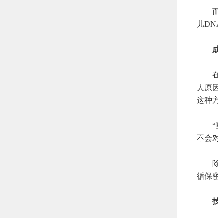
而无
儿D
成都
在成
人原
这种
“整
不会
除了
循保
技术