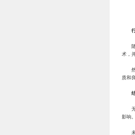
行业
随着
术，
然而
质和
结语
无创
影响
未来