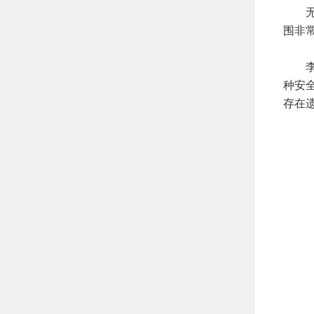
无创
围非
李医
种安
存在