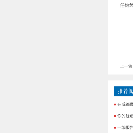
任始
上一篇
推荐
在成都
你的疑
一纸报